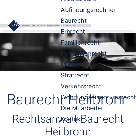
Abfindungsrechner
Baurecht
Erbrecht
Familienrecht
Immobilienrecht
Mietrecht
Strafrecht
Verkehrsrecht
Baurecht Heilbronn
Wohnungseigentumsrecht
Die Mitarbeiter
Rechtsanwalt Baurecht
Kontakt
Heilbronn