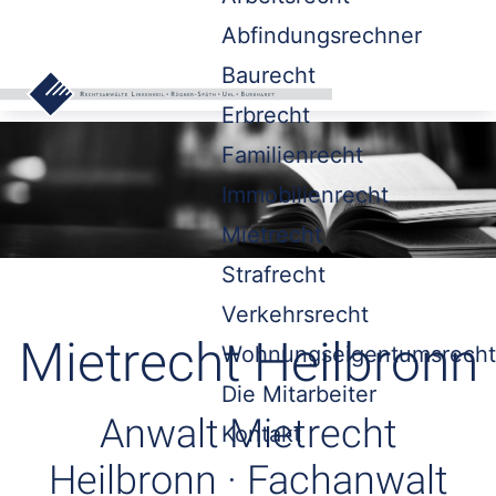
Abfindungsrechner
Baurecht
Erbrecht
Familienrecht
Immobilienrecht
Mietrecht
Strafrecht
Verkehrsrecht
Mietrecht Heilbronn
Wohnungseigentumsrecht
Die Mitarbeiter
Anwalt Mietrecht
Kontakt
Heilbronn · Fachanwalt