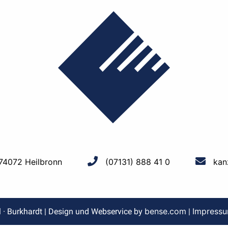
 74072 Heilbronn
(07131) 888 41 0
kan
bense.com
Impress
l · Burkhardt | Design und Webservice by
|