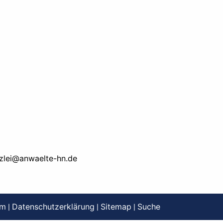
zlei@anwaelte-hn.de
um
Datenschutzerklärung
Sitemap
Suche
|
|
|