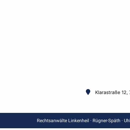
Klarastraße 12,
Rechtsanwälte Linkenheil · Rügner-Späth · Uh