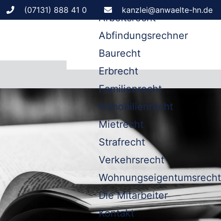
Leistungen
(07131) 888 41 0
kanzlei@anwaelte-hn.de
Arbeitsrecht
Abfindungsrechner
Baurecht
Erbrecht
Familienrecht
Immobilienrecht
Mietrecht
Strafrecht
Verkehrsrecht
Wohnungseigentumsrecht
Die Mitarbeiter
Kontakt