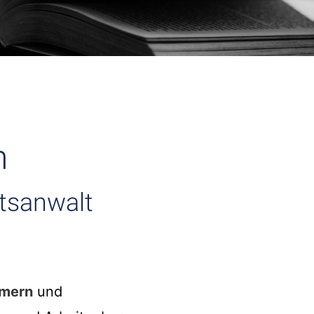
n
htsanwalt
hmern
und