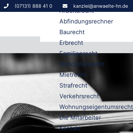
Leistungen
(07131) 888 41 0
kanzlei@anwaelte-hn.de
Arbeitsrecht
Abfindungsrechner
Baurecht
Erbrecht
Familienrecht
Immobilienrecht
Mietrecht
Strafrecht
Verkehrsrecht
Wohnungseigentumsrecht
Die Mitarbeiter
Kontakt