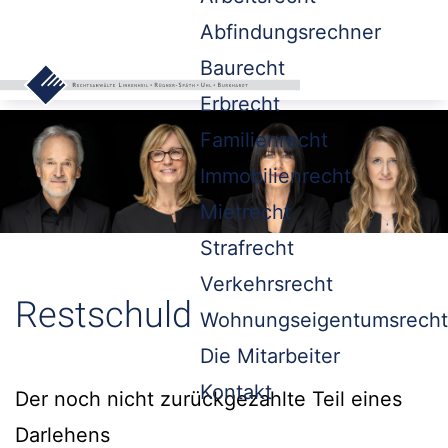
Abfindungsrechner
Baurecht
Erbrecht
Familienrecht
Immobilienrecht
Mietrecht
Strafrecht
Verkehrsrecht
Restschuld
Wohnungseigentumsrecht
Die Mitarbeiter
Kontakt
Der noch nicht zurückgezahlte Teil eines
Darlehens