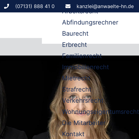
Leistungen
(07131) 888 41 0
kanzlei@anwaelte-hn.de
Arbeitsrecht
Abfindungsrechner
Baurecht
Erbrecht
Familienrecht
Immobilienrecht
Mietrecht
Strafrecht
Verkehrsrecht
Wohnungseigentumsrecht
Die Mitarbeiter
Kontakt