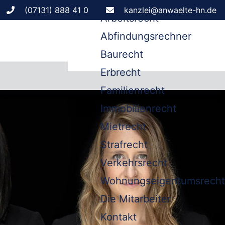
Leistungen
(07131) 888 41 0
kanzlei@anwaelte-hn.de
Arbeitsrecht
Abfindungsrechner
Baurecht
Erbrecht
Familienrecht
Immobilienrecht
Mietrecht
Strafrecht
Verkehrsrecht
Wohnungseigentumsrecht
Die Mitarbeiter
Kontakt