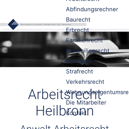
Abfindungsrechner
Baurecht
Erbrecht
Familienrecht
Immobilienrecht
Mietrecht
Strafrecht
Verkehrsrecht
Arbeitsrecht
Wohnungseigentumsre
Die Mitarbeiter
Heilbronn
Kontakt