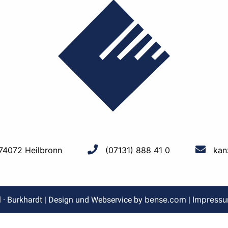
 74072 Heilbronn
(07131) 888 41 0
kan
bense.com
Impress
l · Burkhardt | Design und Webservice by
|