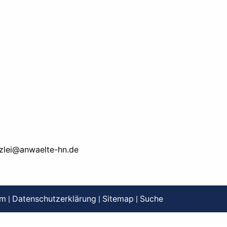
zlei@anwaelte-hn.de
um
Datenschutzerklärung
Sitemap
Suche
|
|
|