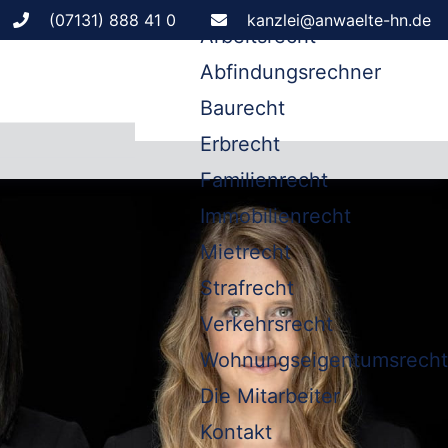
Leistungen
(07131) 888 41 0
kanzlei@anwaelte-hn.de
Arbeitsrecht
Abfindungsrechner
Baurecht
Erbrecht
Familienrecht
Immobilienrecht
Mietrecht
Strafrecht
Verkehrsrecht
Wohnungseigentumsrecht
Die Mitarbeiter
Kontakt