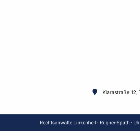
Klarastraße 12,
Rechtsanwälte Linkenheil · Rügner-Späth · Uh